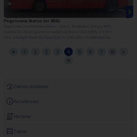
Pogotowie Ikarus (nr 856)
Pogotowie autobusowe Ikarus - Ikarus, Budapest, Węgry, MPK
Kraków Do Polski pierwsze autobusy Ikarus 260 trafiły w 1974
roku, a kolejne duże dostawy były w 1981 roku. Przedmiotowy
obiekt został...
1
2
3
4
5
6
7
8
Zakres działania
Aktualności
Historia
Tabor