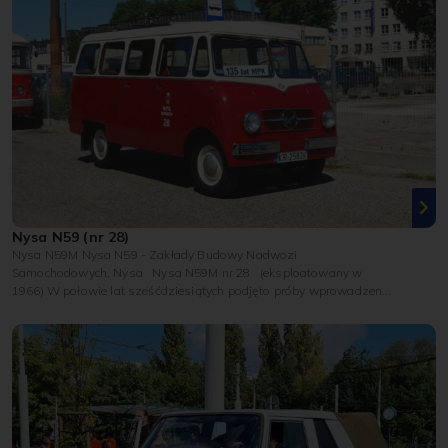
Nysa N59 (nr 28)
Nysa N59M Nysa N59 - Zakłady Budowy Nadwozi
Samochodowych, Nysa Nysa N59M nr 28 (eksploatowany w
1966) W połowie lat sześćdziesiątych podjęto próby wprowadzenia
na ulice mini...