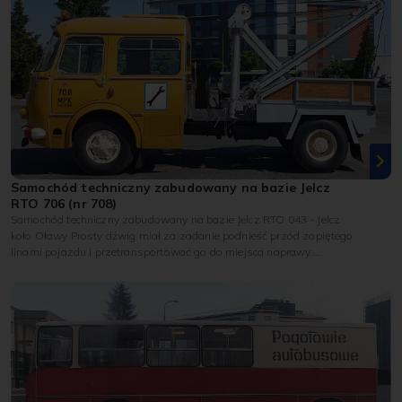
Samochód techniczny zabudowany na bazie Jelcz
RTO 706 (nr 708)
Samochód techniczny zabudowany na bazie Jelcz RTO 043 - Jelcz
koło Oławy Prosty dźwig miał za zadanie podnieść przód zapiętego
linami pojazdu i przetransportować go do miejsca naprawy....