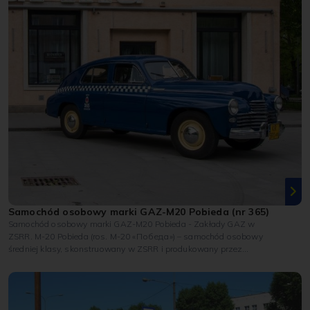
Samochód osobowy marki GAZ-M20 Pobieda (nr 365)
Samochód osobowy marki GAZ-M20 Pobieda - Zakłady GAZ w
ZSRR. M-20 Pobieda (ros. М-20 «Победа») – samochód osobowy
średniej klasy, skonstruowany w ZSRR i produkowany przez
zakłady GAZ w latach...