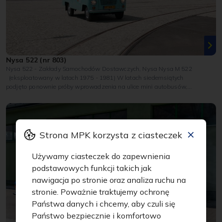
Nysa 522 (nr 803)
Nysa 522 - Zakłady Samochodów Dostawczych, Nysa Nysa M 522
(eksploatowany w latach 1975 - 1981) W latach siedemsiątych
podjęto ponownie próby wprowadzenia na ulice mini autobusów,
które...
Strona MPK korzysta z ciasteczek
Używamy ciasteczek do zapewnienia
podstawowych funkcji takich jak
nawigacja po stronie oraz analiza ruchu na
stronie. Poważnie traktujemy ochronę
Państwa danych i chcemy, aby czuli się
Państwo bezpiecznie i komfortowo