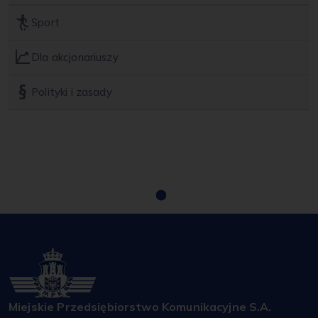
Autobusy
Sport
Autobusy elektryczne
Dla akcjonariuszy
Tabor historyczny
Polityki i zasady
Tramwaje
MPK i Ekologia
Miejskie Przedsiębiorstwo Komunikacyjne S.A.