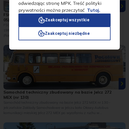
odwiedzając stronę MPK. Treść polityki
prywatności można przeczytać
Tutaj.
FSO 1500 TAXI (nr 723); FSO 1500 Nadzór ruchu (nr
05)
Zaakceptuj wszystkie
FSO1500 - Fabryka Samochodów Osobowych, Warszawa (TAXI -
1985 r.) FSO1500 - Fabryka Samochodów Osobowych, Warszawa
Zaakceptuj niezbędne
(Radiowóz Nadzoru Ruchu - 1988 r.) W kolekcji MPK SA znajdują
sie 2...
Samochód techniczny zbudowany na bazie Jelcz 272
MEX (nr 130)
Samochód techniczny zbudowany na bazie Jelcz 272 MEX nr 130 -
Jelczańskie Zaklady Samochodowe w Jelczu koło Oławy Autobus
komunikacji mieskiej Jelcz 272 MEX po wycofaniu z ruchu w
warsztatach...