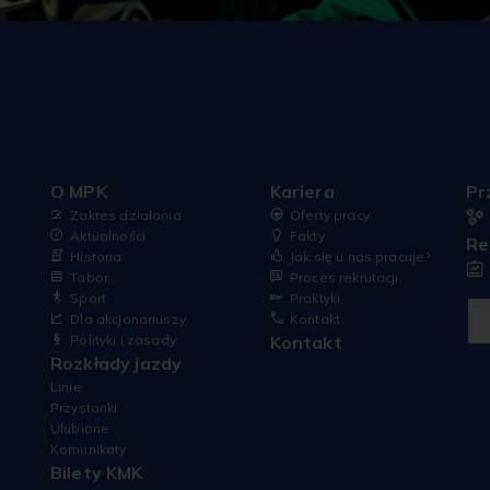
e
O MPK
Kariera
Pr
Zakres działania
Oferty pracy
Aktualności
Fakty
Re
Historia
Jak się u nas pracuje?
Tabor
Proces rekrutacji
Sport
Praktyki
Dla akcjonariuszy
Kontakt
Polityki i zasady
Kontakt
Rozkłady jazdy
Linie
Przystanki
Ulubione
Komunikaty
Bilety KMK