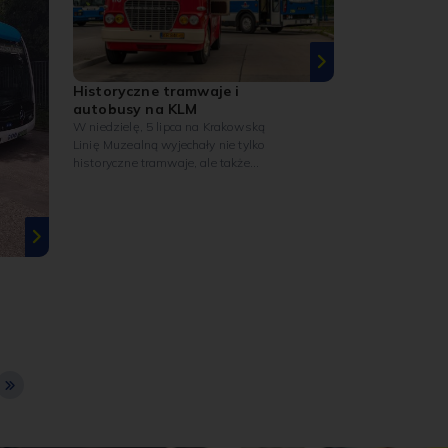
Historyczne tramwaje i
autobusy na KLM
W niedzielę, 5 lipca na Krakowską
Linię Muzealną wyjechały nie tylko
historyczne tramwaje, ale także
autobusy. Na linii nr 0 (Dajwór –
Cichy Kącik) pojawił się wagon
Beijnes 3G, wypożyczony z
Poznania. Na szczęście po kolizji z
samochodem osobowym, do której
doszło dwa tygodnie temu,
uszkodzenia tego wagonu były
niewielkie i pracownikom MPK udało
się je szybko naprawić. Tym razem
wagon kursował bez przeszkód.