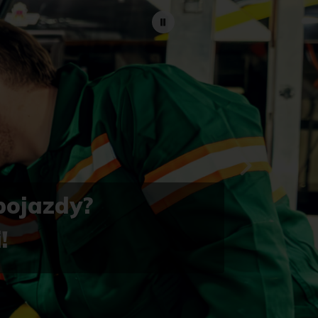
pojazdy?
!