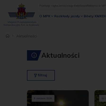
Przetargi i ogłoszenia
Usługi dodatkowe
Reklama w MP
O MPK
Rozkłady jazdy
Bilety KMK
Dl
Aktualności
Aktualności
filtruj
6 sierpnia 2026
31 