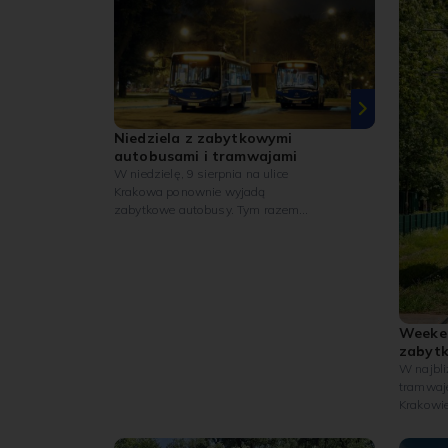
Niedziela z zabytkowymi
autobusami i tramwajami
W niedzielę, 9 sierpnia na ulice
Krakowa ponownie wyjadą
zabytkowe autobusy. Tym razem
pojazdy z kolekcji MPK będą
kursować na linii H („Cmentarz
Olszanica” – „Mały Płaszów P+R”). Z
kolei na trasie linii nr 0 będzie
można spotkać wyjątkowy wagon
Maximum – jeden z najstarszych
Weeke
czynnych tramwajów w Polsce.
zabyt
W najbli
tramwaj
Krakowie 
także wy
sierpnia