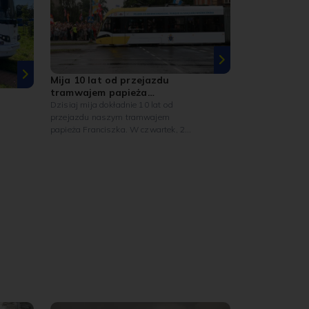
Mija 10 lat od przejazdu
tramwajem papieża
Franciszka
Dzisiaj mija dokładnie 10 lat od
przejazdu naszym tramwajem
papieża Franciszka. W czwartek, 28
lipca 2016 roku, podczas
Światowych Dni Młodzieży w
Krakowie, papież Franciszek odbył
symboliczny przejazd tramwajem
MPK na trasie z rezydencji biskupów
krakowskich przy ul.
Franciszkańskiej na Błonia.