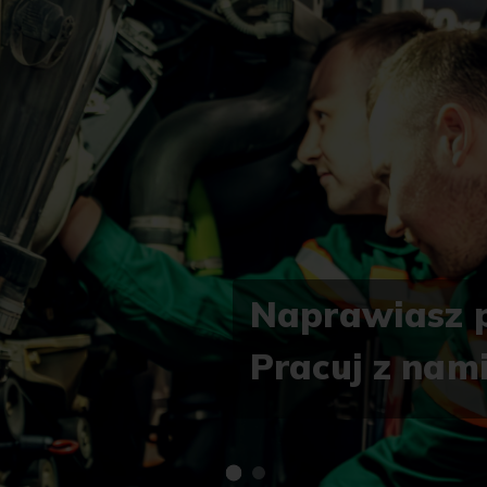
123, 124, 158, 304 i 434.
Naprawiasz 
Pracuj z nami