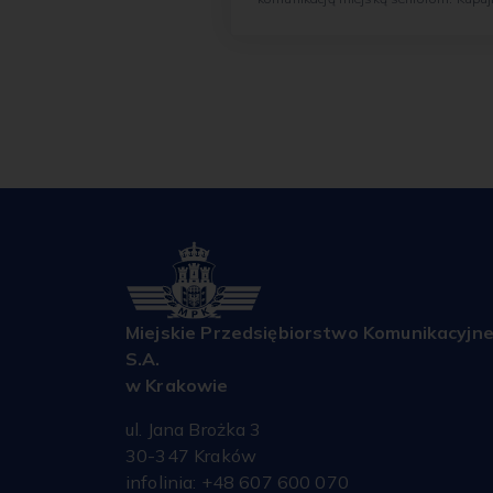
niskopodłogowe tramwaje...
MPK i Ekologia
Miejskie Przedsiębiorstwo
Komunikacyjne S.A. w Krakowie
podejmuje wiele działań, aby transport
publiczny był jak najbardziej przyjazny
dla środowiska. Od wielu lat inwestuje
w nowoczesny i ekologiczny tabor.
Miejskie Przedsiębiorstwo Komunikacyjn
S.A.
w Krakowie
ul. Jana Brożka 3
30-347 Kraków
infolinia: +48 607 600 070