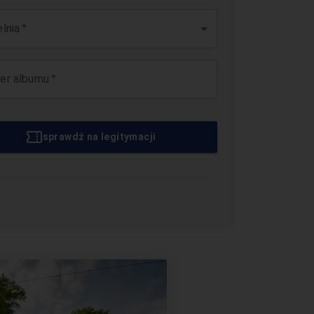
*
lnia
*
er albumu
sprawdź na legitymacji