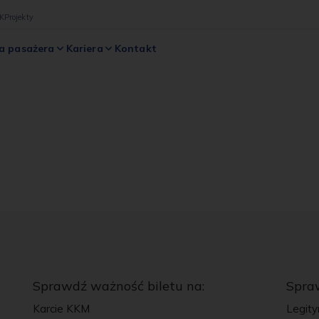
K
Projekty
a pasażera
Kariera
Kontakt
Sprawdź ważność biletu na:
Spra
Karcie KKM
Legity