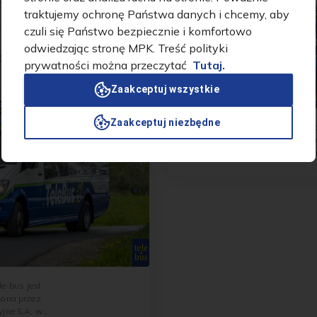
Po raz pierwszy
traktujemy ochronę Państwa danych i chcemy, aby
ruchomiona latem
ramwaje
czuli się Państwo bezpiecznie i komfortowo
o kilku latach
odwiedzając stronę MPK. Treść polityki
 0, które
prywatności można przeczytać
Tutaj.
wana zabytkowymi
zielę i święto w
Zaakceptuj wszystkie
Do poczytania
Zaakceptuj niezbędne
Pierwszy numer Przewoźnika Kr
się przed Świętami Bożego Naro
założenia miało to być czasopis
dosyć regularnie w odstępach...
zona przez
yjne S.A. w