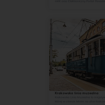
mKK oraz Elektroniczny Portal Pasaże
posiadające karty plastikowe mogą kupi
Krakowska linia muzealna
Krakowska Linia Muzealna to inicjat
której w okresie letnim na ulice Krak