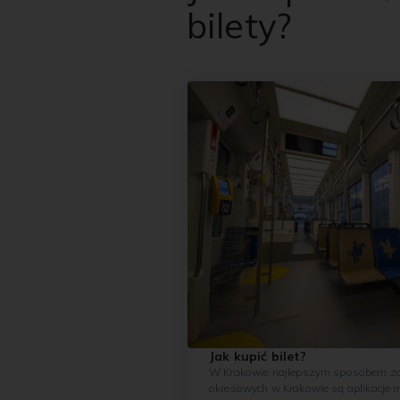
bilety?
Jak kupić bilet?
W Krakowie najlepszym sposobem za
okresowych w Krakowie są aplikacje 