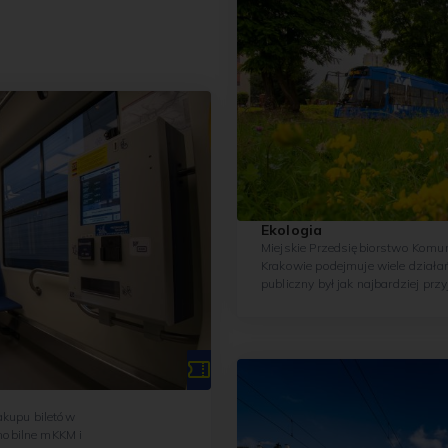
Ekologia
Miejskie Przedsiębiorstwo Komun
Krakowie podejmuje wiele działań
publiczny był jak najbardziej prz
Od wielu lat inwestuje w nowocze
kupu biletów
mobilne mKKM i