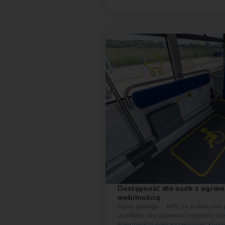
Krakowie, polegającą na organizowan
jednorazowych...
Dostępność dla osób z ogran
mobilnością
Niska podłoga MPK SA w Krakowie podejmuje wiele
wysiłków, aby zapewnić wygodną i b
komunikacją miejską seniorom. Kupu