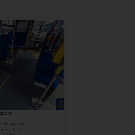
iu
iczoną
ezpieczną podróż
jmy nowe,