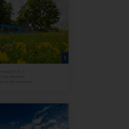
ikacyjne S.A. w
, aby transport
yjazny dla środowiska.
sny i...