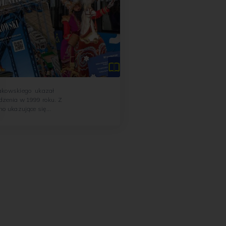
akowskiego ukazał
dzenia w 1999 roku. Z
mo ukazujące się