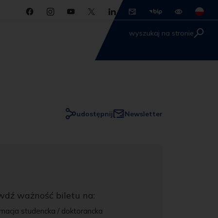
wyszukaj na stronie
udostępnij
Newsletter
wdź ważność biletu na:
macja studencka / doktorancka