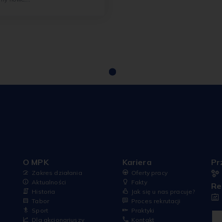
e
O MPK
Kariera
Pr
Zakres działania
Oferty pracy
Aktualności
Fakty
Re
Historia
Jak się u nas pracuje?
Tabor
Proces rekrutacji
Sport
Praktyki
Dla akcjonariuszy
Kontakt