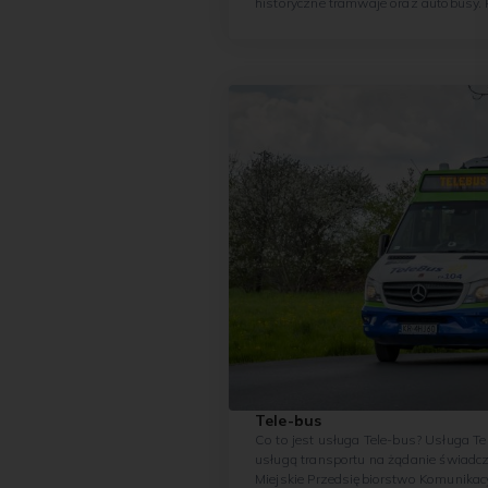
historyczne tramwaje oraz autobusy. 
Krakowska Linia Muzealna została u
2002 roku. Początkowo historyczne t
pojawiały się na liniach regularnych. P
została uruchomiona specjalna linia nr
funkcjonuje do dzisiaj. Jest obsługi
pojazdami, które kursują w każdą nied
okresie od czerwca do września.
Tele-bus
Co to jest usługa Tele-bus? Usługa Tele-bus jest
usługą transportu na żądanie świadc
Miejskie Przedsiębiorstwo Komunikac