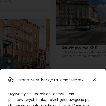
ra. Osoby
ć bilet...
Zasady podróży KMK
Przepisy porządkowe dotyczące 
bagażu pojazdami komunikacji mi
Strona MPK korzysta z ciasteczek
Używamy ciasteczek do zapewnienia
ywa, w ramach
podstawowych funkcji takich jak nawigacja po
owa wyjeżdżają
stronie oraz analiza ruchu na stronie. Poważnie