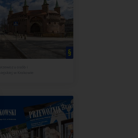
przewozu osób i
ejskiej w Krakowie