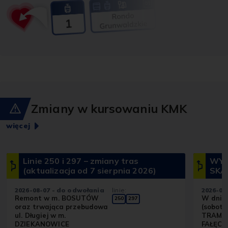
Zmiany w kursowaniu KMK
więcej
Linie 250 i 297 – zmiany tras
WYŁ.
(aktualizacja od 7 sierpnia 2026)
SKA 
2026-08-07 - do odwołania
linie:
2026-08
Remont w m. BOSUTÓW
W dniu 
250
297
oraz trwająca przebudowa
(sobota
ul. Długiej w m.
TRAM d
DZIEKANOWICE
FAŁĘCK