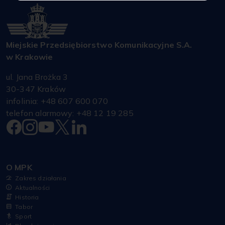
Miejskie Przedsiębiorstwo Komunikacyjne S.A.
w Krakowie
ul. Jana Brożka 3
30-347 Kraków
infolinia: +48 607 600 070
telefon alarmowy: +48 12 19 285
O MPK
Zakres działania
Aktualności
Historia
Tabor
Sport