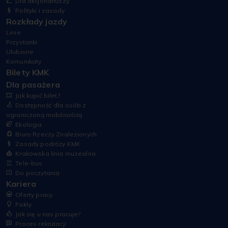
Dla akcjonariuszy
Polityki i zasady
Rozkłady jazdy
Linie
Przystanki
Ulubione
Komunikaty
Bilety KMK
Dla pasażera
Jak kupić bilet?
Dostępność dla osób z
ograniczoną mobilnością
Ekologia
Biuro Rzeczy Znalezionych
Zasady podróży KMK
Krakowska linia muzealna
Tele-bus
Do poczytania
Kariera
Oferty pracy
Fakty
Jak się u nas pracuje?
Proces rekrutacji