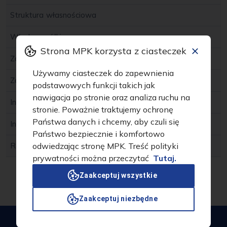
Struktura własnościowa
Władze spółki
Strona MPK korzysta z ciasteczek
Załatwianie spraw
Używamy ciasteczek do zapewnienia
Zamówienia publiczne
podstawowych funkcji takich jak
nawigacja po stronie oraz analiza ruchu na
Informacje nieudostępnione w biuletynie
stronie. Poważnie traktujemy ochronę
Państwa danych i chcemy, aby czuli się
Instrukcja użytkowania biuletynu
Państwo bezpiecznie i komfortowo
odwiedzając stronę MPK. Treść polityki
Redakcja
prywatności można przeczytać
Tutaj.
Zaakceptuj wszystkie
Zaakceptuj niezbędne