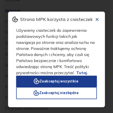
Majątek
Strona MPK korzysta z ciasteczek
Oferty pracy
Używamy ciasteczek do zapewnienia
Przedmiot działalności
podstawowych funkcji takich jak
nawigacja po stronie oraz analiza ruchu na
Rejestry i archiwa
stronie. Poważnie traktujemy ochronę
Schemat organizacyjny
Państwa danych i chcemy, aby czuli się
Państwo bezpiecznie i komfortowo
Spółka zależna
odwiedzając stronę MPK. Treść polityki
prywatności można przeczytać
Tutaj.
Sprawozdania z działalności
Zaakceptuj wszystkie
Status prawny
Zaakceptuj niezbędne
Statut Spółki Akcyjnej
Struktura własnościowa