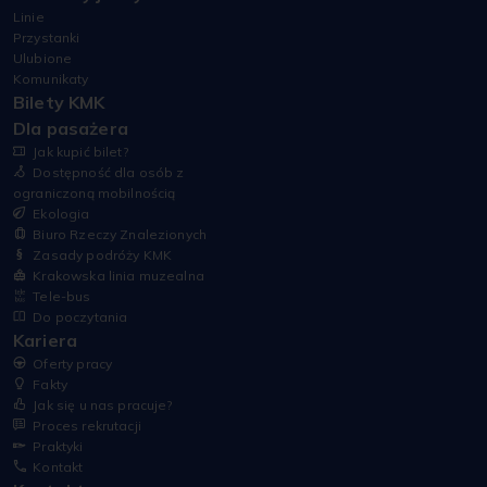
Linie
Przystanki
Ulubione
Komunikaty
Bilety KMK
Dla pasażera
Jak kupić bilet?
Dostępność dla osób z
ograniczoną mobilnością
Ekologia
Biuro Rzeczy Znalezionych
Zasady podróży KMK
Krakowska linia muzealna
Tele-bus
Do poczytania
Kariera
Oferty pracy
Fakty
Jak się u nas pracuje?
Proces rekrutacji
Praktyki
Kontakt