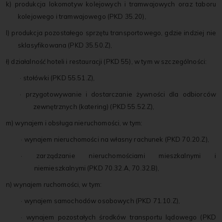
k) produkcja lokomotyw kolejowych i tramwajowych oraz taboru
kolejowego i tramwajowego (PKD 35.20),
l) produkcja pozostałego sprzętu transportowego, gdzie indziej nie
sklasyfikowana (PKD 35.50.Z),
ł) działalność hoteli i restauracji (PKD 55), w tym w szczególności:
· stołówki (PKD 55.51.Z),
· przygotowywanie i dostarczanie żywności dla odbiorców
zewnętrznych (katering) (PKD 55.52.Z),
m) wynajem i obsługa nieruchomości, w tym:
· wynajem nieruchomości na własny rachunek (PKD 70.20.Z),
· zarządzanie nieruchomościami mieszkalnymi i
niemieszkalnymi (PKD 70.32.A, 70.32.B),
n) wynajem ruchomości, w tym:
· wynajem samochodów osobowych (PKD 71.10.Z),
· wynajem pozostałych środków transportu lądowego (PKD