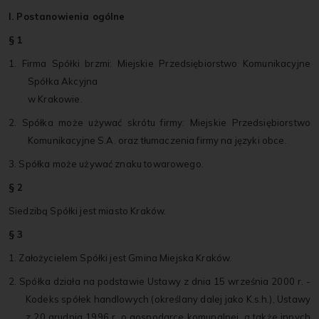
I. Postanowienia ogólne
§ 1
1. Firma Spółki brzmi: Miejskie Przedsiębiorstwo Komunikacyjne
Spółka Akcyjna
w Krakowie.
2. Spółka może używać skrótu firmy: Miejskie Przedsiębiorstwo
Komunikacyjne S.A. oraz tłumaczenia firmy na języki obce.
3. Spółka może używać znaku towarowego.
§ 2
Siedzibą Spółki jest miasto Kraków.
§ 3
1. Założycielem Spółki jest Gmina Miejska Kraków.
2. Spółka działa na podstawie Ustawy z dnia 15 września 2000 r. -
Kodeks spółek handlowych (określany dalej jako K.s.h.), Ustawy
z 20 grudnia 1996 r. o gospodarce komunalnej, a także innych