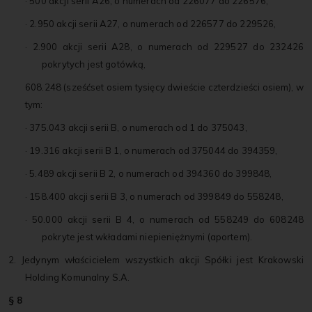
· 500 akcji serii A26, o numerach od 226077 do 226576,
· 2.950 akcji serii A27, o numerach od 226577 do 229526,
· 2.900 akcji serii A28, o numerach od 229527 do 232426
pokrytych jest gotówką,
608.248 (sześćset osiem tysięcy dwieście czterdzieści osiem), w
tym:
· 375.043 akcji serii B, o numerach od 1 do 375043,
· 19.316 akcji serii B 1, o numerach od 375044 do 394359,
· 5.489 akcji serii B 2, o numerach od 394360 do 399848,
· 158.400 akcji serii B 3, o numerach od 399849 do 558248,
· 50.000 akcji serii B 4, o numerach od 558249 do 608248
pokryte jest wkładami niepieniężnymi (aportem).
2. Jedynym właścicielem wszystkich akcji Spółki jest Krakowski
Holding Komunalny S.A.
§ 8