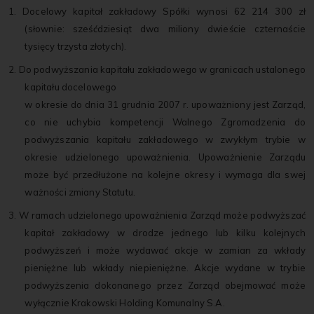
1. Docelowy kapitał zakładowy Spółki wynosi 62 214 300 zł
(słownie: sześćdziesiąt dwa miliony dwieście czternaście
tysięcy trzysta złotych).
2. Do podwyższania kapitału zakładowego w granicach ustalonego
kapitału docelowego
w okresie do dnia 31 grudnia 2007 r. upoważniony jest Zarząd,
co nie uchybia kompetencji Walnego Zgromadzenia do
podwyższania kapitału zakładowego w zwykłym trybie w
okresie udzielonego upoważnienia. Upoważnienie Zarządu
może być przedłużone na kolejne okresy i wymaga dla swej
ważności zmiany Statutu.
3. W ramach udzielonego upoważnienia Zarząd może podwyższać
kapitał zakładowy w drodze jednego lub kilku kolejnych
podwyższeń i może wydawać akcje w zamian za wkłady
pieniężne lub wkłady niepieniężne. Akcje wydane w trybie
podwyższenia dokonanego przez Zarząd obejmować może
wyłącznie Krakowski Holding Komunalny S.A.