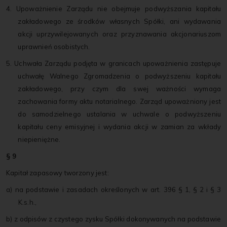
4. Upoważnienie Zarządu nie obejmuje podwyższania kapitału
zakładowego ze środków własnych Spółki, ani wydawania
akcji uprzywilejowanych oraz przyznawania akcjonariuszom
uprawnień osobistych.
5. Uchwała Zarządu podjęta w granicach upoważnienia zastępuje
uchwałę Walnego Zgromadzenia o podwyższeniu kapitału
zakładowego, przy czym dla swej ważności wymaga
zachowania formy aktu notarialnego. Zarząd upoważniony jest
do samodzielnego ustalania w uchwale o podwyższeniu
kapitału ceny emisyjnej i wydania akcji w zamian za wkłady
niepieniężne.
§ 9
Kapitał zapasowy tworzony jest:
a) na podstawie i zasadach określonych w art. 396 § 1, § 2 i § 3
K.s.h.,
b) z odpisów z czystego zysku Spółki dokonywanych na podstawie