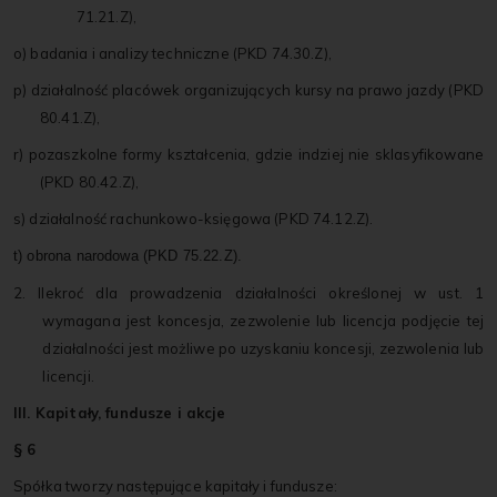
71.21.Z),
o) badania i analizy techniczne (PKD 74.30.Z),
p) działalność placówek organizujących kursy na prawo jazdy (PKD
80.41.Z),
r) pozaszkolne formy kształcenia, gdzie indziej nie sklasyfikowane
(PKD 80.42.Z),
s) działalność rachunkowo-księgowa (PKD 74.12.Z).
t) obrona narodowa (PKD 75.22.Z).
2. Ilekroć dla prowadzenia działalności określonej w ust. 1
wymagana jest koncesja, zezwolenie lub licencja podjęcie tej
działalności jest możliwe po uzyskaniu koncesji, zezwolenia lub
licencji.
III. Kapitały, fundusze i akcje
§ 6
Spółka tworzy następujące kapitały i fundusze: