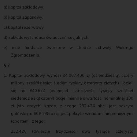
a) kapitał zakładowy,
b) kapitał zapasowy,
c) kapitał rezerwowy,
d) zakładowy fundusz świadczeń socjalnych,
e) inne fundusze tworzone w drodze uchwały Walnego
Zgromadzenia.
§ 7
1. Kapitał zakładowy wynosi 84.067.400 zł (osiemdziesiąt cztery
miliony sześćdziesiąt siedem tysięcy czterysta złotych) i dzieli
się na 840.674 (osiemset czterdzieści tysięcy sześćset
siedemdziesiąt cztery) akcje imienne o wartości nominalnej 100
zł (sto złotych) każda, z czego 232.426 akcji jest pokryte
gotówką, a 608.248 akcji jest pokryte wkładami niepieniężnymi
(aportem), z tego:
232.426 (dwieście trzydzieści dwa tysiące czterysta