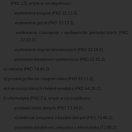
(PKD 22), w tym w szczególności:
· wydawanie książek (PKD 22.11.Z),
· wydawanie gazet (PKD 22.12.Z),
· wydawanie czasopism i wydawnictw periodycznych (PKD
22.13.Z),
· wydawanie nagrań dźwiękowych (PKD 22.14.Z),
· pozostała działalność wydawnicza (PKD 22.15.Z),
c) reklama (PKD 74.40.Z),
d) produkcja filmów i nagrań video (PKD 92.11.Z),
e) transmisja danych i teleinformatyka (PKD 64.20.C),
f) informatyka (PKD 72), w tym w szczególności:
· przetwarzanie danych (PKD 72.30.Z),
· działalność związana z bazami danych (PKD 72.40.Z),
· pozostała działalność związana z informatyką (72.60.Z),