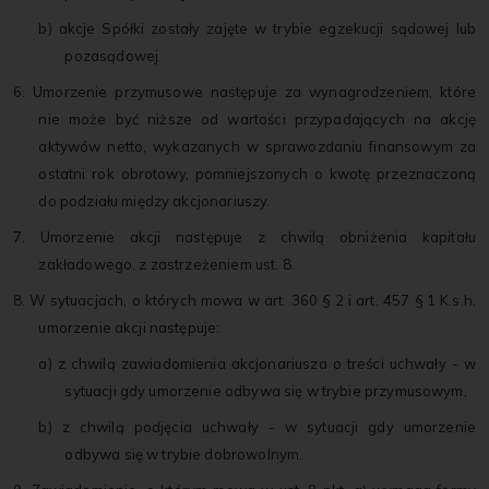
b) akcje Spółki zostały zajęte w trybie egzekucji sądowej lub
pozasądowej.
6. Umorzenie przymusowe następuje za wynagrodzeniem, które
nie może być niższe od wartości przypadających na akcję
aktywów netto, wykazanych w sprawozdaniu finansowym za
ostatni rok obrotowy, pomniejszonych o kwotę przeznaczoną
do podziału między akcjonariuszy.
7. Umorzenie akcji następuje z chwilą obniżenia kapitału
zakładowego, z zastrzeżeniem ust. 8.
8. W sytuacjach, o których mowa w art. 360 § 2 i art. 457 § 1 K.s.h.
umorzenie akcji następuje:
a) z chwilą zawiadomienia akcjonariusza o treści uchwały - w
sytuacji gdy umorzenie odbywa się w trybie przymusowym,
b) z chwilą podjęcia uchwały - w sytuacji gdy umorzenie
odbywa się w trybie dobrowolnym.