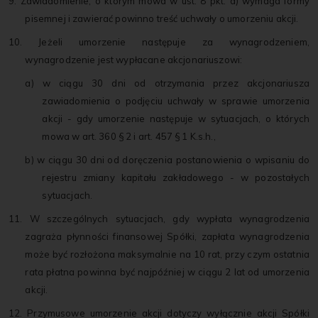
9. Zawiadomienie, o którym mowa w ust. 8 pkt. a) wymaga formy
pisemnej i zawierać powinno treść uchwały o umorzeniu akcji.
10. Jeżeli umorzenie następuje za wynagrodzeniem,
wynagrodzenie jest wypłacane akcjonariuszowi:
a) w ciągu 30 dni od otrzymania przez akcjonariusza
zawiadomienia o podjęciu uchwały w sprawie umorzenia
akcji - gdy umorzenie następuje w sytuacjach, o których
mowa w art. 360 § 2 i art. 457 § 1 K.s.h.,
b) w ciągu 30 dni od doręczenia postanowienia o wpisaniu do
rejestru zmiany kapitału zakładowego - w pozostałych
sytuacjach.
11. W szczególnych sytuacjach, gdy wypłata wynagrodzenia
zagraża płynności finansowej Spółki, zapłata wynagrodzenia
może być rozłożona maksymalnie na 10 rat, przy czym ostatnia
rata płatna powinna być najpóźniej w ciągu 2 lat od umorzenia
akcji.
12. Przymusowe umorzenie akcji dotyczy wyłącznie akcji Spółki