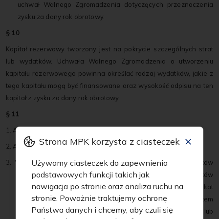
uchwał Walnego Zgromadzenia dotyczących przeznaczenia
zysku za dany rok obrotowy.
§ 10
Kapitał rezerwowy tworzony jest na pokrycie szczególnych strat
lub wydatków. Uchwała Walnego Zgromadzenia o utworzeniu
kapitału rezerwowego powinna określać rodzaj wydatków, jakie z
tego kapitału mogą być finansowane oraz wysokość odpisu na ten
kapitał z zysku za dany rok obrotowy.
§ 11
1. Akcje Spółki są akcjami imiennymi lub akcjami na okaziciela.
Strona MPK korzysta z ciasteczek
2. Akcje mogą być wydawane w odcinkach zbiorowych.
Używamy ciasteczek do zapewnienia
3. W przypadku znacznego uszkodzenia lub utraty dokumentów
podstawowych funkcji takich jak
akcji, świadectw tymczasowych lub innych dokumentów
nawigacja po stronie oraz analiza ruchu na
wydanych przez Spółkę, Spółka wydaje uprawnionemu duplikat
stronie. Poważnie traktujemy ochronę
zniszczonych lub utraconych dokumentów, za zwrotem
Państwa danych i chcemy, aby czuli się
kosztów jego sporządzenia, po umorzeniu zniszczonego lub