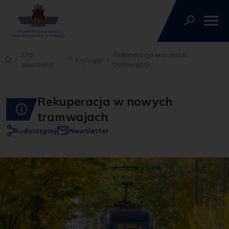
Dla
Rekuperacja w nowych
Ekologia
pasażera
tramwajach
Rekuperacja w nowych
tramwajach
udostępnij
Newsletter