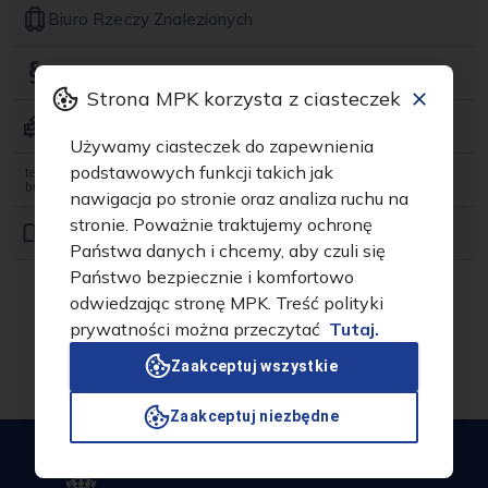
Autobusy elektryczne
Biuro Rzeczy Znalezionych
Autobusy hybrydowe w Krakowie
Zasady podróży KMK
Autobusy z bateriami słonecznymi na dachach
Strona MPK korzysta z ciasteczek
Krakowska linia muzealna
Autobusy zasilane wodorem
Używamy ciasteczek do zapewnienia
podstawowych funkcji takich jak
Nowoczesne obiekty
Tele-bus
nawigacja po stronie oraz analiza ruchu na
Działania związane z ograniczeniem strat ciepła
stronie. Poważnie traktujemy ochronę
Do poczytania
Państwa danych i chcemy, aby czuli się
Rekuperacja w nowych tramwajach
Państwo bezpiecznie i komfortowo
Polityka jakości i zarządzania środowiskowego
odwiedzając stronę MPK. Treść polityki
prywatności można przeczytać
Tutaj.
Zaakceptuj wszystkie
MPK i Ekologia
Zaakceptuj niezbędne