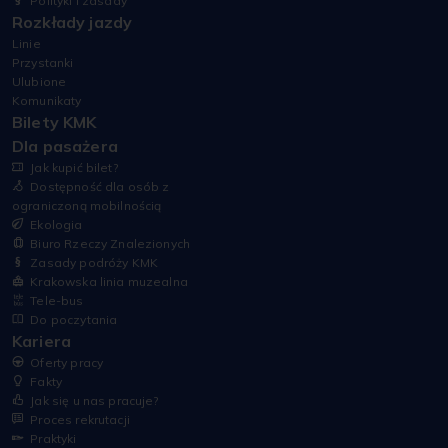
Polityki i zasady
Rozkłady jazdy
Linie
Przystanki
Ulubione
Komunikaty
Bilety KMK
Dla pasażera
Jak kupić bilet?
Dostępność dla osób z
ograniczoną mobilnością
Ekologia
Biuro Rzeczy Znalezionych
Zasady podróży KMK
Krakowska linia muzealna
Tele-bus
Do poczytania
Kariera
Oferty pracy
Fakty
Jak się u nas pracuje?
Proces rekrutacji
Praktyki