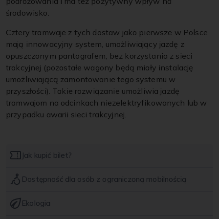
podróżowania i ma też pozytywny wpływ na
środowisko.
Cztery tramwaje z tych dostaw jako pierwsze w Polsce
mają innowacyjny system, umożliwiający jazdę z
opuszczonym pantografem, bez korzystania z sieci
trakcyjnej (pozostałe wagony będą miały instalację
umożliwiającą zamontowanie tego systemu w
przyszłości). Takie rozwiązanie umożliwia jazdę
tramwajom na odcinkach niezelektryfikowanych lub w
przypadku awarii sieci trakcyjnej.
Jak kupić bilet?
Dostępność dla osób z ograniczoną mobilnością
Ekologia