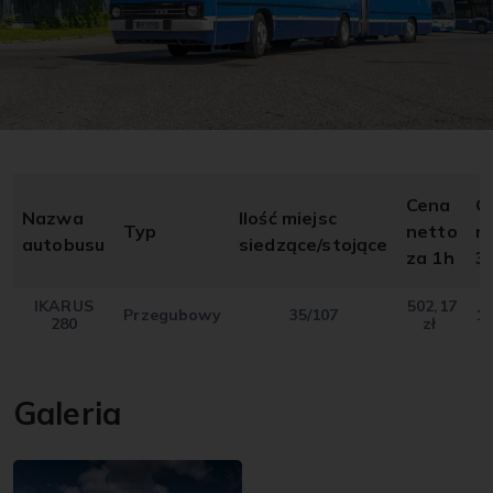
Cena
C
Nazwa
Ilość miejsc
Typ
netto
n
autobusu
siedzące/stojące
za 1h
3
IKARUS
502,17
Przegubowy
35/107
15
280
zł
Galeria