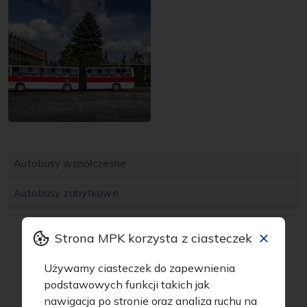
Autobusy współczesne
Autobusy zabytkowe
MAN SG242
Strona MPK korzysta z ciasteczek
Jelcz 181 MB3
Używamy ciasteczek do zapewnienia
IKARUS 280
podstawowych funkcji takich jak
MPK i Ekologia
Jelcz 021
nawigacja po stronie oraz analiza ruchu na