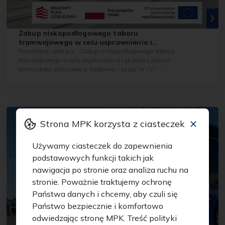
Zakup niskopodłogowego taboru
tramwajowego w celu usprawnienia i
poprawy jakości komunikacji zbiorowej w
Przedsięwzięcie pn.: „Zakup niskopodłogowego taboru
Krakowie – część IV i V
tramwajowego w celu usprawnienia i poprawy jakości
komunikacji zbiorowej w Krakowie – część IV i V ”
współfinansowane ze środków Krajowego Planu...
Strona MPK korzysta z ciasteczek
Używamy ciasteczek do zapewnienia
podstawowych funkcji takich jak
nawigacja po stronie oraz analiza ruchu na
stronie. Poważnie traktujemy ochronę
Państwa danych i chcemy, aby czuli się
Państwo bezpiecznie i komfortowo
odwiedzając stronę MPK. Treść polityki