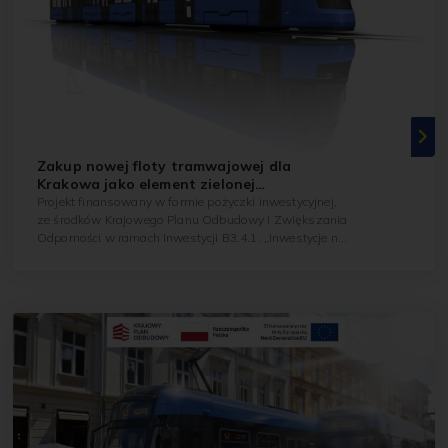
Zakup nowej floty tramwajowej dla
Krakowa jako element zielonej
transformacji obejmującej rozwój
Projekt finansowany w formie pożyczki inwestycyjnej,
transportu publicznego przyjaznego dla
ze środków Krajowego Planu Odbudowy i Zwiększania
środowiska
Odporności w ramach Inwestycji B3.4.1. „Inwestycje na
rzecz zielonej transformacji miast”. ...