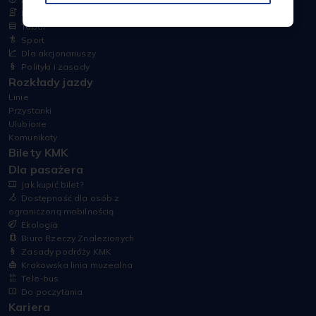
Historia
Tabor
Sport
Dla akcjonariuszy
Polityki i zasady
Rozkłady jazdy
Linie
Przystanki
Ulubione
Komunikaty
Bilety KMK
Dla pasażera
Jak kupić bilet?
Dostępność dla osób z
ograniczoną mobilnością
Ekologia
Biuro Rzeczy Znalezionych
Zasady podróży KMK
Krakowska linia muzealna
Tele-bus
Do poczytania
Kariera