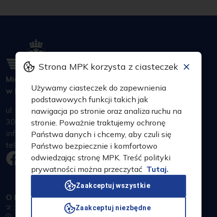
Strona MPK korzysta z ciasteczek
Miejskie Przedsiębiorstwo Komunikacyjne S.A.
Używamy ciasteczek do zapewnienia
w Krakowie
podstawowych funkcji takich jak
ul. Jana Brożka 3
nawigacja po stronie oraz analiza ruchu na
30-347 Kraków
stronie. Poważnie traktujemy ochronę
infolinia: +48 607 600 070
Państwa danych i chcemy, aby czuli się
telefon alarmowy: +48 12 19 285
Państwo bezpiecznie i komfortowo
odwiedzając stronę MPK. Treść polityki
prywatności można przeczytać
Tutaj.
Zaakceptuj wszystkie
O MPK
Zaakceptuj niezbędne
Zakres działania
Aktualności