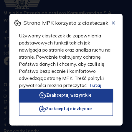
Miejskie Przedsiębiorstwo Komunikacyjne S.A.
w Krakowie
Strona MPK korzysta z ciasteczek
ul. Jana Brożka 3
Używamy ciasteczek do zapewnienia
30-347 Kraków
podstawowych funkcji takich jak
infolinia: +48 607 600 070
nawigacja po stronie oraz analiza ruchu na
telefon alarmowy: +48 12 19 285
stronie. Poważnie traktujemy ochronę
Państwa danych i chcemy, aby czuli się
Państwo bezpiecznie i komfortowo
odwiedzając stronę MPK. Treść polityki
O MPK
prywatności można przeczytać
Tutaj.
Zakres działania
Zaakceptuj wszystkie
Aktualności
Historia
Tabor
Zaakceptuj niezbędne
Sport
Dla akcjonariuszy
Polityki i zasady
Rozkłady jazdy