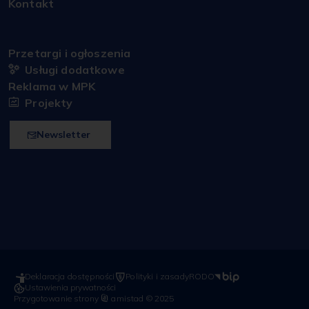
Kontakt
Przetargi i ogłoszenia
Usługi dodatkowe
Reklama w MPK
Projekty
Newsletter
Deklaracja dostępności
Polityki i zasady
RODO
Ustawienia prywatności
Przygotowanie strony
amistad
© 2025