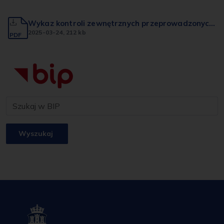
Wykaz kontroli zewnętrznych przeprowadzonych
w 2022 r.
2025-03-24
, 212 kb
PDF
Wyszukaj