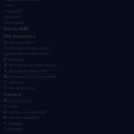
Linie
Przystanki
Ulubione
Komunikaty
Bilety KMK
Dla pasażera
Jak kupić bilet?
Dostępność dla osób z
ograniczoną mobilnością
Ekologia
Biuro Rzeczy Znalezionych
Zasady podróży KMK
Krakowska linia muzealna
Tele-bus
Do poczytania
Kariera
Oferty pracy
Fakty
Jak się u nas pracuje?
Proces rekrutacji
Praktyki
Kontakt