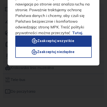
nawigacja po stronie oraz analiza ruchu na
Jak kupić bilet?
stronie. Poważnie traktujemy ochronę
Państwa danych i chcemy, aby czuli się
Dostępność dla osób z ograniczoną mobilnością
Państwo bezpiecznie i komfortowo
odwiedzając stronę MPK. Treść polityki
prywatności można przeczytać
Tutaj.
Ekologia
Zaakceptuj wszystkie
Biuro Rzeczy Znalezionych
Zaakceptuj niezbędne
Zasady podróży KMK
Krakowska linia muzealna
Tabor historyczny
Tele-bus
Do poczytania