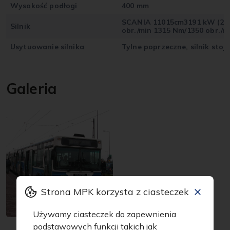
Wysokość podłogi
400 mm
SCANIA 11015cm3191 kW (26
Silnik
obr./min 1315 Nm/1350 obr./m
Usytuowanie silnika
Tylne poprzeczne, silnik stoj
Galeria
Strona MPK korzysta z ciasteczek
Używamy ciasteczek do zapewnienia
podstawowych funkcji takich jak