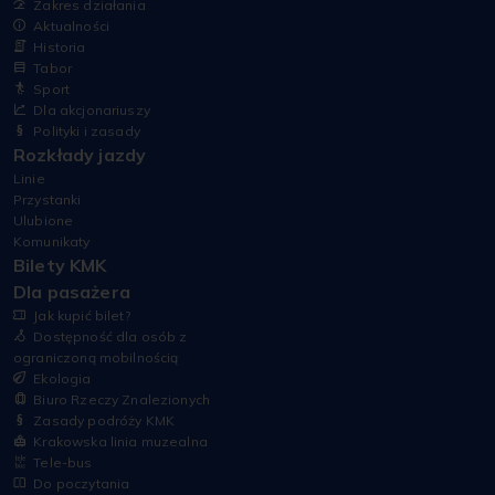
Zakres działania
Aktualności
Historia
Tabor
Sport
Dla akcjonariuszy
Polityki i zasady
Rozkłady jazdy
Linie
Przystanki
Ulubione
Komunikaty
Bilety KMK
Dla pasażera
Jak kupić bilet?
Dostępność dla osób z
ograniczoną mobilnością
Ekologia
Biuro Rzeczy Znalezionych
Zasady podróży KMK
Krakowska linia muzealna
Tele-bus
Do poczytania