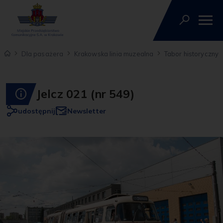
Dla pasażera
Krakowska linia muzealna
Tabor historyczny
Jelcz 021 (nr 549)
udostępnij
Newsletter