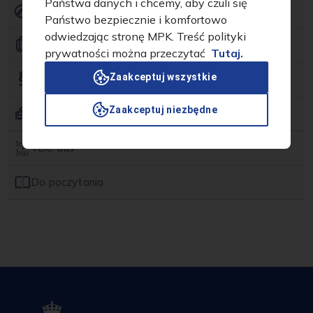
Państwa danych i chcemy, aby czuli się
Ekologia
Państwo bezpiecznie i komfortowo
odwiedzając stronę MPK. Treść polityki
Biuro Rzeczy Znalezionych
prywatności można przeczytać
Tutaj.
Zaakceptuj wszystkie
Zasady podróży KMK
Zaakceptuj niezbędne
Krakowska linia muzealna
Tabor historyczny
Tele-bus
Do poczytania