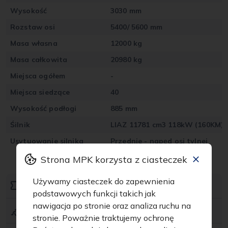
Wysokość
3030 mm
Rozstaw osi
5400/ 5600 mm
Masa własna
12000 kg
Masa całkowita
20980 kg
Miejsca ogółem
-
Miejsca siedzące
40
Wysokość podłogi
885 mm
Śilnik
LIAZ 11781 cm3 118kW (160KM)/1
Usytuowanie silnika
Przednie - napęd osi tylnej
Strona MPK korzysta z ciasteczek
Używamy ciasteczek do zapewnienia
Jak kupić bilet?
podstawowych funkcji takich jak
nawigacja po stronie oraz analiza ruchu na
Dostępność dla osób z ograniczoną mobilnością
stronie. Poważnie traktujemy ochronę