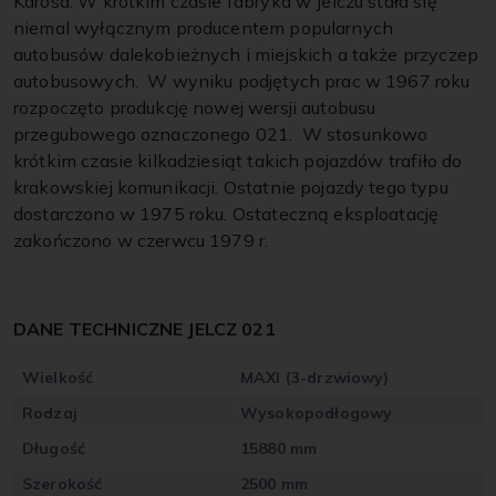
Karosa. W krótkim czasie fabryka w Jelczu stała się
niemal wyłącznym producentem popularnych
autobusów dalekobieżnych i miejskich a także przyczep
autobusowych. W wyniku podjętych prac w 1967 roku
rozpoczęto produkcję nowej wersji autobusu
przegubowego oznaczonego 021. W stosunkowo
krótkim czasie kilkadziesiąt takich pojazdów trafiło do
krakowskiej komunikacji. Ostatnie pojazdy tego typu
dostarczono w 1975 roku. Ostateczną eksploatację
zakończono w czerwcu 1979 r.
DANE TECHNICZNE JELCZ 021
Wielkość
MAXI (3-drzwiowy)
Rodzaj
Wysokopodłogowy
Długość
15880 mm
Szerokość
2500 mm