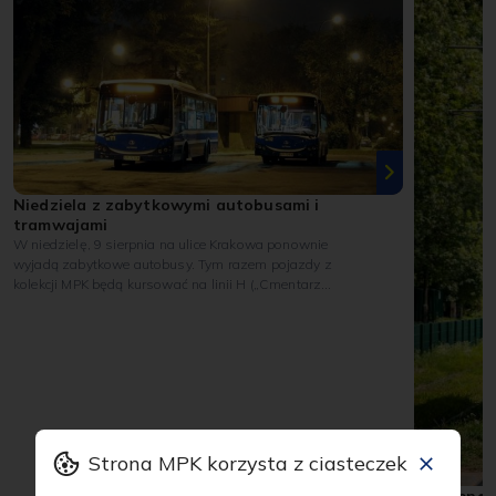
Niedziela z zabytkowymi autobusami i
tramwajami
W niedzielę, 9 sierpnia na ulice Krakowa ponownie
wyjadą zabytkowe autobusy. Tym razem pojazdy z
kolekcji MPK będą kursować na linii H („Cmentarz
Olszanica” – „Mały Płaszów P+R”). Z kolei na trasie linii
nr 0 będzie można spotkać wyjątkowy wagon
Maximum – jeden z najstarszych czynnych tramwajów
w Polsce.
Strona MPK korzysta z ciasteczek