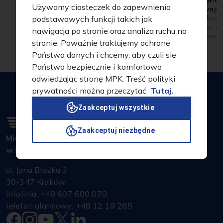
Weekend 
Używamy ciasteczek do zapewnienia
tramwaja
podstawowych funkcji takich jak
W najbliższy
kursować w Kr
nawigacja po stronie oraz analiza ruchu na
wyjątkowo w 
stronie. Poważnie traktujemy ochronę
specjalna lin
Państwa danych i chcemy, aby czuli się
Cmentarzem R
zabytkowe tr
Państwo bezpiecznie i komfortowo
Kościuszki, 
odwiedzając stronę MPK. Treść polityki
Westerplatte
prywatności można przeczytać
Tutaj.
Rakowickieg
godzinach od 
Zaakceptuj wszystkie
Zaakceptuj niezbędne
Miejskie Przedsiębiorstwo Komunikacyjne S.A.
w Krakowie
ul. Jana Brożka 3
30-347 Kraków
infolinia: +48 607 600 070
telefon alarmowy: +48 12 19 285