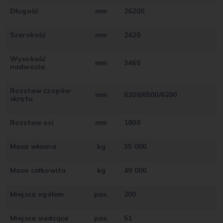
Długość
mm
26200
Szerokość
mm
2420
Wysokość
mm
3460
nadwozia
Rozstaw czopów
mm
6200/6500/6200
skrętu
Rozstaw osi
mm
1800
Masa własna
kg
35 000
Masa całkowita
kg
49 000
Miejsca ogółem
pas.
200
Miejsca siedzące
pas.
51