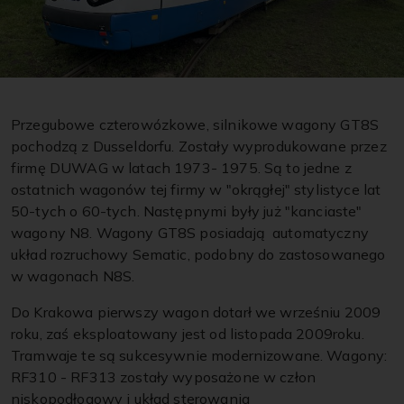
Przegubowe czterowózkowe, silnikowe wagony GT8S
pochodzą z Dusseldorfu. Zostały wyprodukowane przez
firmę DUWAG w latach 1973- 1975. Są to jedne z
ostatnich wagonów tej firmy w "okrągłej" stylistyce lat
50-tych o 60-tych. Następnymi były już "kanciaste"
wagony N8. Wagony GT8S posiadają automatyczny
układ rozruchowy Sematic, podobny do zastosowanego
w wagonach N8S.
Do Krakowa pierwszy wagon dotarł we wrześniu 2009
roku, zaś eksploatowany jest od listopada 2009roku.
Tramwaje te są sukcesywnie modernizowane. Wagony:
RF310 - RF313 zostały wyposażone w człon
niskopodłogowy i układ sterowania