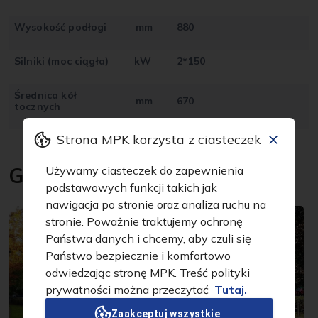
Wysokość podłogi
mm
880
Silniki (moc ciągła)
kW
2*150
Średnica kół
mm
670
tocznych
Strona MPK korzysta z ciasteczek
Używamy ciasteczek do zapewnienia
Galeria
podstawowych funkcji takich jak
nawigacja po stronie oraz analiza ruchu na
stronie. Poważnie traktujemy ochronę
Państwa danych i chcemy, aby czuli się
Państwo bezpiecznie i komfortowo
odwiedzając stronę MPK. Treść polityki
prywatności można przeczytać
Tutaj.
Zaakceptuj wszystkie