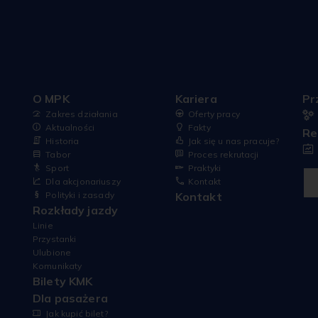
e z Salwatora przez ul.
i, Zwierzyniecką,
ańską, Westerplatte, Lubicz i
ą do Cmentarza
iego. Zabytkowe tramwaje
sować w godzinach od ok.
e
ok. 23.00.
O MPK
Kariera
Pr
Zakres działania
Oferty pracy
Aktualności
Fakty
Re
Historia
Jak się u nas pracuje?
Tabor
Proces rekrutacji
Sport
Praktyki
Dla akcjonariuszy
Kontakt
Polityki i zasady
Kontakt
Rozkłady jazdy
Linie
Przystanki
Ulubione
Komunikaty
Bilety KMK
Dla pasażera
Jak kupić bilet?