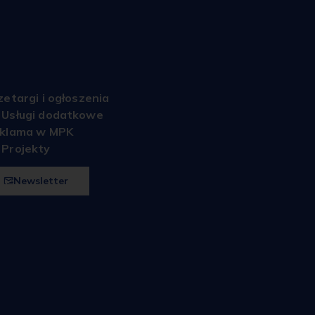
Krakowskiej Linii 
zetargi i ogłoszenia
Usługi dodatkowe
klama w MPK
Projekty
Newsletter