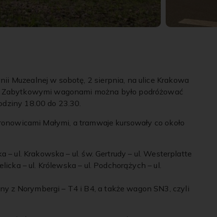
ii Muzealnej w sobotę, 2 sierpnia, na ulice Krakowa
68. Zabytkowymi wagonami można było podróżować
odziny 18.00 do 23.30.
 Bronowicami Małymi, a tramwaje kursowały co około
a – ul. Krakowska – ul. św. Gertrudy – ul. Westerplatte
licka – ul. Królewska – ul. Podchorążych – ul.
y z Norymbergi – T4 i B4, a także wagon SN3, czyli