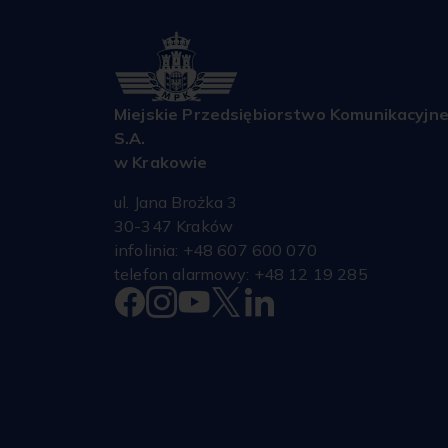
Pojadą on
Kościuszk
Franciszk
Rakowick
Rakowick
będą kur
Miejskie Przedsiębiorstwo Komunikacyjn
18.00 do 
S.A.
w Krakowie
ul. Jana Brożka 3
30-347 Kraków
infolinia: +48 607 600 070
telefon alarmowy: +48 12 19 285