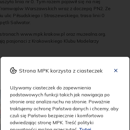
uszyła linia nr 0. Tym razem pojawił się na niej
Tramwajów Warszawskich wraz z doczepą PN2. Ze
ulic Piłsudskiego i Straszewskiego, trasa linii 0
pętli Salwator.
 stronach www.mpk.krakow.pl oraz muzealna.org.
ą pasjonaci z Krakowskiego Klubu Modelarzy
Strona MPK korzysta z ciasteczek
Używamy ciasteczek do zapewnienia
podstawowych funkcji takich jak nawigacja po
stronie oraz analiza ruchu na stronie. Poważnie
traktujemy ochronę Państwa danych i chcemy, aby
czuli się Państwo bezpiecznie i komfortowo
odwiedzając stronę MPK. Treść polityki
prywatności można przeczytać
Tutaj.