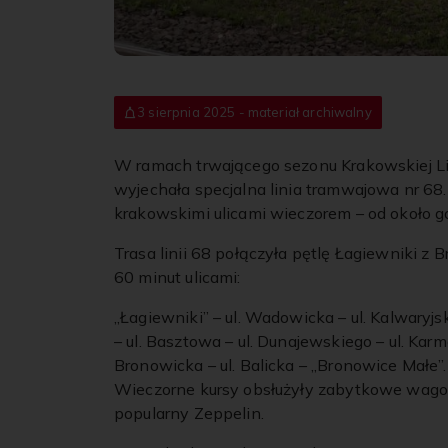
3 sierpnia 2025 - materiał archiwalny
W ramach trwającego sezonu Krakowskiej Lin
wyjechała specjalna linia tramwajowa nr 
krakowskimi ulicami wieczorem – od około g
Trasa linii 68 połączyła pętlę Łagiewniki z
60 minut ulicami:
„Łagiewniki” – ul. Wadowicka – ul. Kalwaryjsk
– ul. Basztowa – ul. Dunajewskiego – ul. Karme
Bronowicka – ul. Balicka – „Bronowice Małe”.
Wieczorne kursy obsłużyły zabytkowe wagon
popularny Zeppelin.