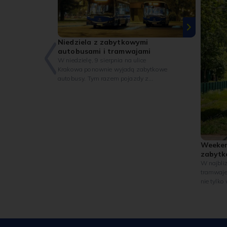
Niedziela z zabytkowymi
autobusami i tramwajami
W niedzielę, 9 sierpnia na ulice
Krakowa ponownie wyjadą zabytkowe
autobusy. Tym razem pojazdy z
kolekcji MPK będą kursować na linii H
(„Cmentarz Olszanica” – „Mały
Płaszów P+R”). Z kolei na trasie linii nr
0 będzie można spotkać wyjątkowy
wagon Maximum – jeden z
najstarszych czynnych tramwajów w
Polsce.
Weeken
zabytk
W najbli
tramwaje
nie tylko
wyjątkow
zostanie 
wieczorna
Cmentarz
pojawią 