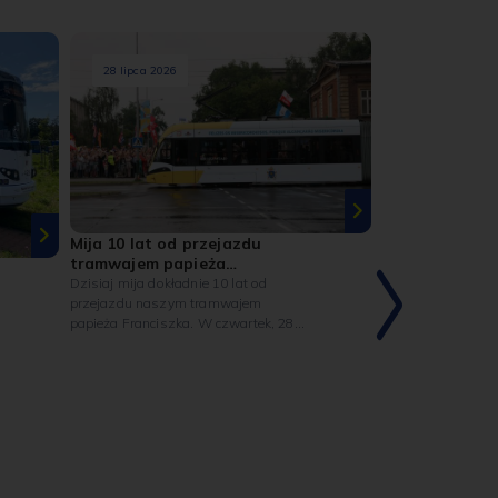
28 lipca 2026
27 lipca 2026
Mija 10 lat od przejazdu
tramwajem papieża
Franciszka
Dzisiaj mija dokładnie 10 lat od
przejazdu naszym tramwajem
papieża Franciszka. W czwartek, 28
lipca 2016 roku, podczas Światowych
Dni Młodzieży w Krakowie, papież
Franciszek odbył symboliczny
przejazd tramwajem MPK na trasie z
rezydencji biskupów krakowskich przy
ul. Franciszkańskiej na Błonia.
Pracownicy k
MPK z wizytą
W niedzielę, 26 lip