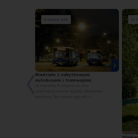
6 sierpnia 2026
31 l
Niedziela z zabytkowymi
autobusami i tramwajami
W niedzielę, 9 sierpnia na ulice
Krakowa ponownie wyjadą zabytkowe
autobusy. Tym razem pojazdy z
kolekcji MPK będą kursować na linii H
(„Cmentarz Olszanica” – „Mały
Płaszów P+R”). Z kolei na trasie linii nr
0 będzie można spotkać wyjątkowy
wagon Maximum – jeden z
najstarszych czynnych tramwajów w
Polsce.
Weeken