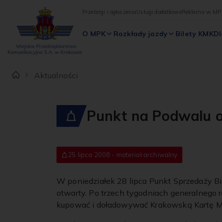
Przetargi i ogłoszenia
Usługi dodatkowe
Reklama w MP
O MPK
Rozkłady jazdy
Bilety KMK
Dl
Aktualności
Punkt na Podwalu o
25 lipca 2008 - materiał archiwalny
W poniedziałek 28 lipca Punkt Sprzedaży Bi
otwarty. Po trzech tygodniach generalnego
kupować i doładowywać Krakowską Kartę Mi