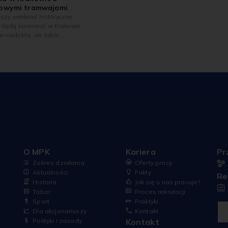
uczestników Powstania
owymi tramwajami
Warszawskiego.
ższy weekend historyczne
 będą kursować w Krakowie
 w niedzielę, ale także
o w sobotę. 1 sierpnia
uruchomiona specjalna linia
 nr 61 łącząca Salwator z
em Rakowickim, na której
się zabytkowe tramwaje.
e z Salwatora przez ul.
i, Zwierzyniecką,
ańską, Westerplatte, Lubicz i
ą do Cmentarza
iego. Zabytkowe tramwaje
sować w godzinach od ok.
e
ok. 23.00.
O MPK
Kariera
Pr
Zakres działania
Oferty pracy
Aktualności
Fakty
Re
Historia
Jak się u nas pracuje?
Tabor
Proces rekrutacji
Sport
Praktyki
Dla akcjonariuszy
Kontakt
Polityki i zasady
Kontakt