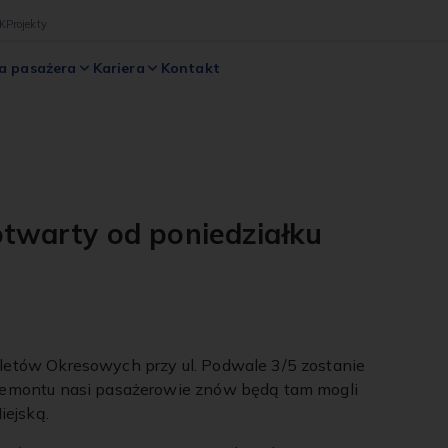
K
Projekty
a pasażera
Kariera
Kontakt
twarty od poniedziałku
letów Okresowych przy ul. Podwale 3/5 zostanie
 remontu nasi pasażerowie znów będą tam mogli
ejską.