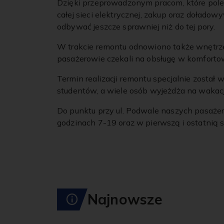
Dzięki przeprowadzonym pracom, które poleg
całej sieci elektrycznej, zakup oraz doładow
odbywać jeszcze sprawniej niż do tej pory.
W trakcie remontu odnowiono także wnętrze
pasażerowie czekali na obsługę w komfort
Termin realizacji remontu specjalnie został
studentów, a wiele osób wyjeżdża na wakacj
Do punktu przy ul. Podwale naszych pasaże
godzinach 7-19 oraz w pierwszą i ostatnią 
Najnowsze