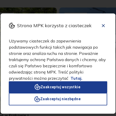
ipca 2026
29 lipca 2026
Strona MPK korzysta z ciasteczek
Używamy ciasteczek do zapewnienia
podstawowych funkcji takich jak nawigacja po
stronie oraz analiza ruchu na stronie. Poważnie
traktujemy ochronę Państwa danych i chcemy, aby
Krakowska komunikacja
czuli się Państwo bezpiecznie i komfortowo
zatrzyma się dla bohaterów
odwiedzając stronę MPK. Treść polityki
Powstania Warszawskiego
W sobotę, 1 sierpnia z okazji 82.
rocznicy wybuchu Powstania
prywatności można przeczytać
Tutaj.
Warszawskiego wszystkie tramwaje i
autobusy w Krakowie będą kursować
Zaakceptuj wszystkie
udekorowane flagami państwowymi.
Tego dnia punktualnie o 17.00, a więc
Zaakceptuj niezbędne
w godzinie „W”, wszystkie pojazdy
komunikacji miejskiej zatrzymają się
na ok. 1 minutę, aby w ten
symboliczny sposób uczcić pamięć
d w Krakowie z