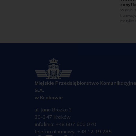
zabytk
W najbli
tramwaje
nie tylko
wyjątkow
zostanie 
wieczorna
Cmentarz
pojawią 
Pojadą on
Kościuszk
Franciszk
Rakowick
Rakowick
będą kur
Miejskie Przedsiębiorstwo Komunikacyjn
18.00 do 
S.A.
w Krakowie
ul. Jana Brożka 3
30-347 Kraków
infolinia: +48 607 600 070
telefon alarmowy: +48 12 19 285